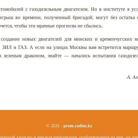
томобилей с газодизельным двигателем. Но в институте я у
игрыш во времени, полученный бригадой, могут без остатка 
чется, чтобы эти мрачные прогнозы не сбылись.
и создание новых двигателей для минских и кременчугских 
ов ЗИЛ и ГАЗ. А если на улицах Москвы вам встретится марш
 зеленым драконом, знайте — начались испытания газодизел
А. Ал
© 2026 -
prom.radius.kz
онный характер и никакая информация, опубликованная на нём, ни при 