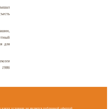
слышал
съесть
машин,
рутный
я для
ексеев
1986
каких условиях не является публичной офертой.