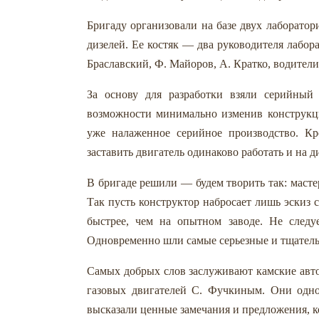
Бригаду организовали на базе двух лаборато
дизелей. Ее костяк — два руководителя лабо
Браславский, Ф. Майоров, А. Кратко, водител
За основу для разработки взяли серийный 
возможности минимально изменив конструкци
уже налаженное серийное производство. Кр
заставить двигатель одинаково работать и на д
В бригаде решили — будем творить так: маст
Так пусть конструктор набросает лишь эскиз
быстрее, чем на опытном заводе. Не следует
Одновременно шли самые серьезные и тщатель
Самых добрых слов заслуживают камские авто
газовых двигателей С. Фучкиным. Они одн
высказали ценные замечания и предложения, к