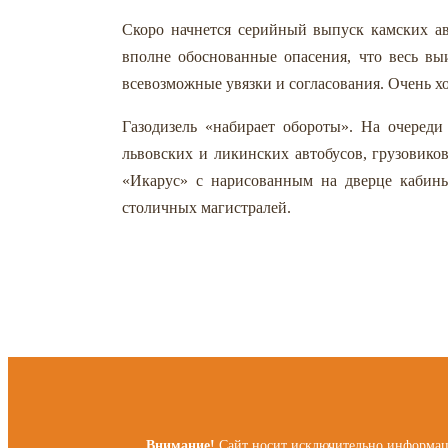
Скоро начнется серийный выпуск камских ав
вполне обоснованные опасения, что весь вы
всевозможные увязки и согласования. Очень хо
Газодизель «набирает обороты». На очеред
львовских и ликинских автобусов, грузовик
«Икарус» с нарисованным на дверце кабины
столичных магистралей.
Внимание!
Сайт носит исключительно информаци