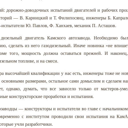
рий: дорожно-доводочных испытаний двигателей и рабочих про
раторий — В. Карницкий и Т. Филипосянц, инженеры Б. Капрал
и-испытатели Ю. Павлов, Ф. Ханхаев, механик П. Асташов.
дизельный двигатель Камского автозавода. Необходимо был
ю, сделать из него газодизельный. Иначе новинка «не впише
оме того, мощность должна оставаться прежней. И наконец,
изельном топливе, и на смеси.
ера высочайшей квалификации у нас есть, инженеры тоже не но
 с основными размерами, остальное сами домыслим и сделаем н
, однако, думать, что все зависело только от мастеров-уме
ные конструкторские проработки и испытания.
заводцы — конструкторы и испытатели во главе с начальнико
овременно с институтом проводили свои испытания на КамА
оторые учли разработчики.