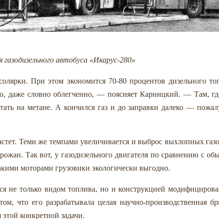
 газодизельного автобуса «Икарус-280»
солярки. При этом экономится 70-80 процентов дизельного то
, даже словно облегченно, — поясняет Карницкий. — Там, гд
отать на метане. А кончился газ и до заправки далеко — пожал
стет. Теми же темпами увеличивается и выброс выхлопных газо
рожан. Так вот, у газодизельного двигателя по сравнению с о
акими моторами грузовики экологически выгодно.
тся не только видом топлива, но и конструкцией модифициров
том, что его разрабатывала целая научно-производственная бр
 этой конкретной задачи.