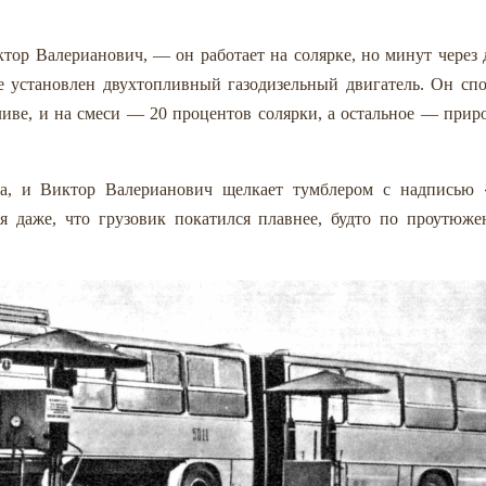
ор Валерианович, — он работает на солярке, но минут через 
 установлен двухтопливный газодизельный двигатель. Он сп
пливе, и на смеси — 20 процентов солярки, а остальное — при
та, и Виктор Валерианович щелкает тумблером с надписью «
ся даже, что грузовик покатился плавнее, будто по проутюж