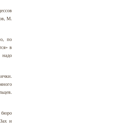
цессов
ов, М.
о, по
тся» в
 надо
вички.
амного
льцев.
м бюро
Зах и