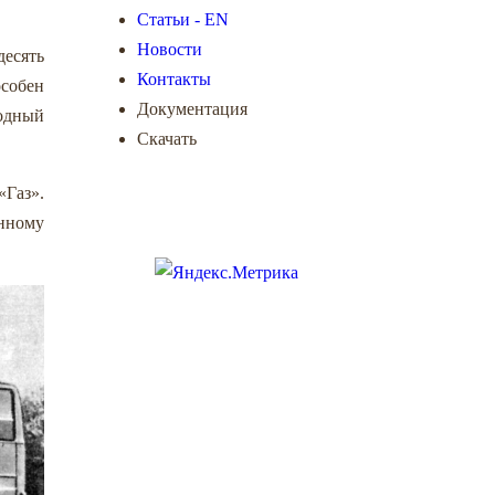
Статьи - EN
Новости
десять
Контакты
особен
Документация
родный
Скачать
Газ».
енному