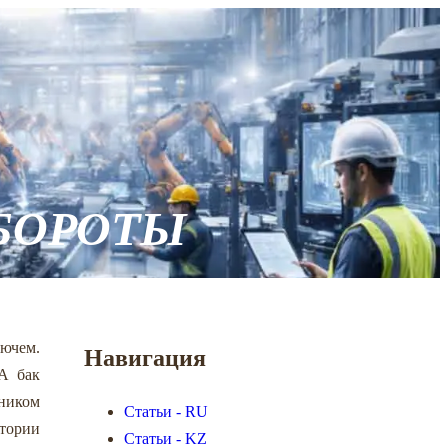
ОБОРОТЫ
ючем.
Навигация
А бак
ником
Статьи - RU
тории
Статьи - KZ